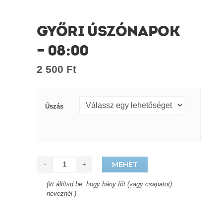
GYŐRI ÚSZÓNAPOK
– 08:00
2 500
Ft
Úszás
Helyek
MEHET
száma
(itt állítsd be, hogy hány főt (vagy csapatot)
neveznél )