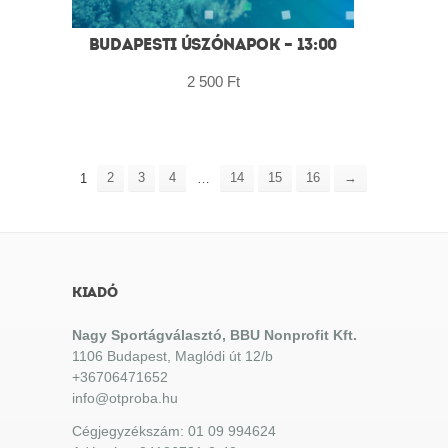
BUDAPESTI ÚSZÓNAPOK – 13:00
2 500
Ft
2
3
4
14
15
16
→
1
…
KIADÓ
Nagy Sportágválasztó, BBU Nonprofit Kft.
1106 Budapest, Maglódi út 12/b
+36706471652
info@otproba.hu
Cégjegyzékszám: 01 09 994624