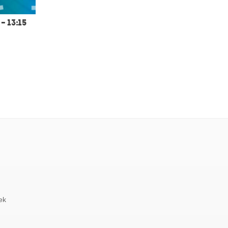
 13:15
ek