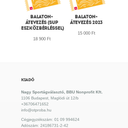
BALATON-
BALATON-
ÁTEVEZÉS (SUP
ÁTEVEZÉS 2023
ESZKÖZBÉRLÉSSEL)
15 000
Ft
18 900
Ft
KIADÓ
Nagy Sportágválasztó, BBU Nonprofit Kft.
1106 Budapest, Maglódi út 12/b
+36706471652
info@otproba.hu
Cégjegyzékszám: 01 09 994624
Adószám: 24186731-2-42