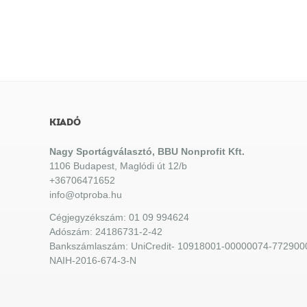
KIADÓ
Nagy Sportágválasztó, BBU Nonprofit Kft.
1106 Budapest, Maglódi út 12/b
+36706471652
info@otproba.hu
Cégjegyzékszám: 01 09 994624
Adószám: 24186731-2-42
Bankszámlaszám: UniCredit- 10918001-00000074-772900
NAIH-2016-674-3-N