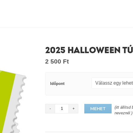
2025 HALLOWEEN TÚR
2 500
Ft
Időpont
Helyek
(itt állíts
MEHET
száma
neveznél )