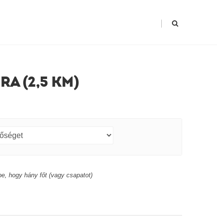
|
A (2,5 KM)
d be, hogy hány főt (vagy csapatot)