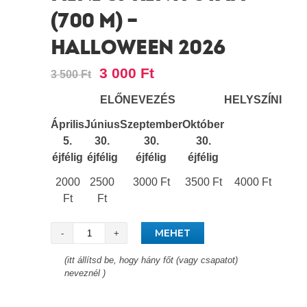
(700 M) –
HALLOWEEN 2026
3 000
Ft
3 500
Ft
ELŐNEVEZÉS
HELYSZÍNI
Április
Június
Szeptember
Október
5.
30.
30.
30.
éjfélig
éjfélig
éjfélig
éjfélig
2000
2500
3000 Ft
3500 Ft
4000 Ft
Ft
Ft
Helyek
MEHET
száma
(itt állítsd be, hogy hány főt (vagy csapatot)
neveznél )