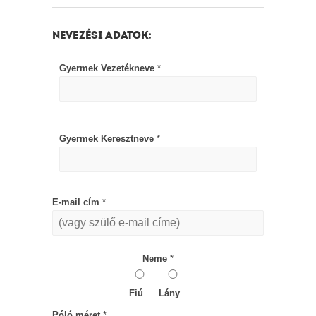
NEVEZÉSI ADATOK:
Gyermek Vezetékneve
*
Gyermek Keresztneve
*
E-mail cím
*
Neme
*
Fiú
Lány
Póló méret
*